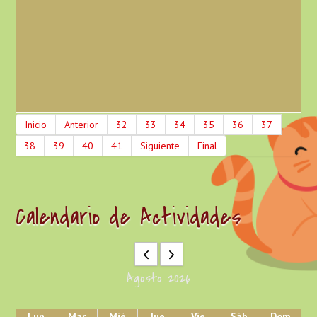
Inicio
Anterior
32
33
34
35
36
37
38
39
40
41
Siguiente
Final
Calendario de Actividades
Agosto 2026
Lun
Mar
Mié
Jue
Vie
Sáb
Dom